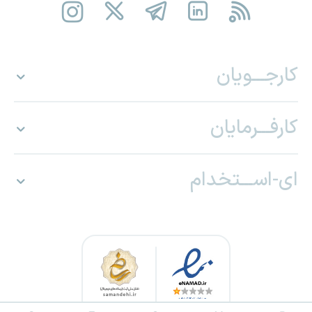
کارجـــویان
کارفـــرمایان
ای-اســـتخدام