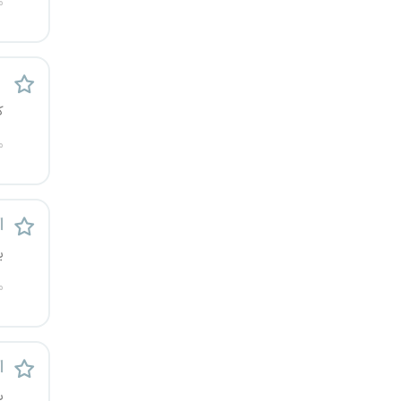
م
قزوین
قم
پ
لرستان
ک
م
مازندران
مرکزی
ا
مشهد
ی
م
هرمزگان
همدان
اس
چهارمحال و بختیاری
ی