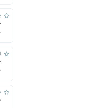
رشت
پ
زاهدان
ی
زنجان
م
ساری
ا
سمنان
ی
سنندج
م
سیستان و بلوچستان
شهرکرد
پ
ی
شیراز