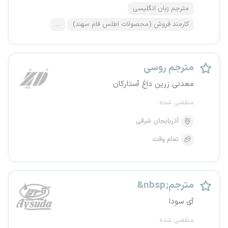
مترجم زبان انگلیسی
کارمند فروش (محصولات اطلس فام سهند)
...
مترجم روسی
معدنی زرین داغ آستارکان
منقضی شده
آذربایجان شرقی
تمام وقت
&nbsp;مترجم
آی سودا
منقضی شده