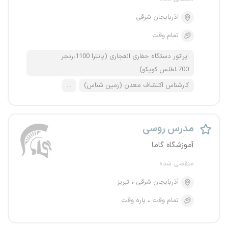
آذربایجان شرقی
تمام وقت
اپراتور دستگاه حفاری انفجاری (پانترا 1100،رنجر
700،اطلس کوپکو)
کارشناس اکتشاف معدن (زمین شناس)
...
مدرس روسی
آموزشگاه گاما
منقضی شده
آذربایجان شرقی
تبریز
تمام وقت
پاره وقت