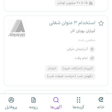
۱۵ تا ۲۰ میلیون تومان
استخدام ۳ عنوان شغلی
آبیاران پویان آذر
منقضی شده
آذربایجان شرقی
تمام وقت
کارپرداز (تدارکات خرید)
انباردار
نگهبان شب (حراست شیفت شب)
کارپرداز و آبدارچی
مجموعه فعال در حوزه فناوری اطلاعات
خانه
گزینه‌ها
آگهی‌ها
رزومه
پروفایل