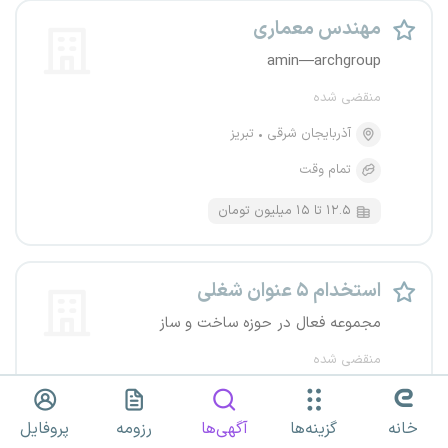
مهندس معماری
amin—archgroup
منقضی شده
آذربایجان شرقی
تبریز
تمام وقت
۱۲.۵ تا ۱۵ میلیون تومان
استخدام ۵ عنوان شغلی
مجموعه فعال در حوزه ساخت و ساز
منقضی شده
کل کشور
خانه
گزینه‌ها
آگهی‌ها
رزومه
پروفایل
تمام وقت