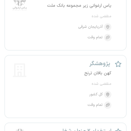
یاس ارغوانی زیر مجموعه بانک ملت
منقضی شده
آذربایجان شرقی
تمام وقت
پژوهشگر
کهن بافان ترنج
منقضی شده
کل کشور
تمام وقت