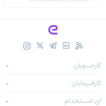
کارجـــویان
کارفـــرمایان
ای-اســـتخدام