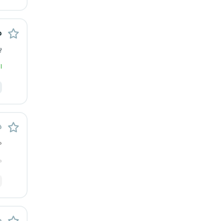
یزد
م
خارج از کشور
پ
ا
د
ه
م
م