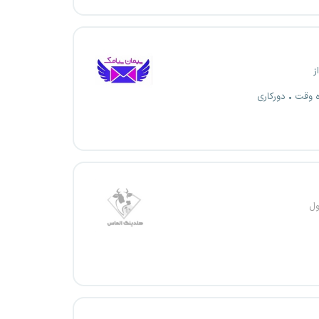
ز
ه وقت
دورکاری
ول