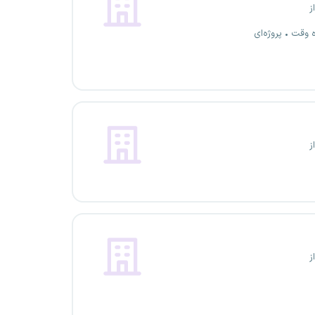
ز
ه وقت
پروژه‌ای
ز
ز