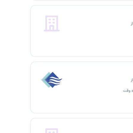
ز
ز
ه وقت