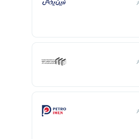
ز
ز
ز