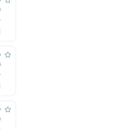
پ
م
م
ز
م
د
ی