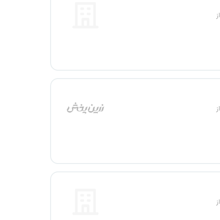
ز
ز
ز