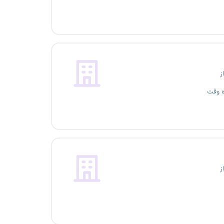
ز
ه وقت
ز