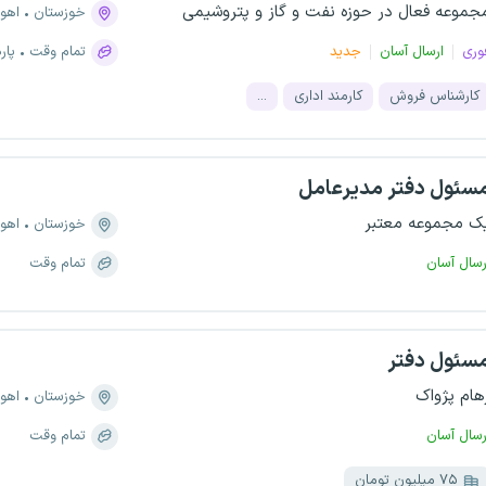
جموعه فعال در حوزه نفت و گاز و پتروشیمی
خوزستان
اهوا
وری
ارسال آسان
جدید
تمام وقت
پار
کارشناس فروش
کارمند اداری
...
سئول دفتر مدیرعامل
ک مجموعه معتبر
خوزستان
اهوا
رسال آسان
تمام وقت
سئول دفتر
هام پژواک
خوزستان
اهوا
رسال آسان
تمام وقت
۷۵ میلیون تومان