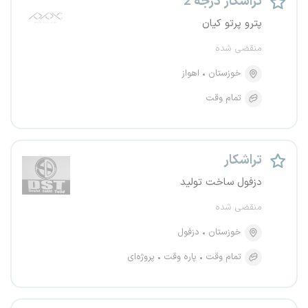
تراشکار درجه 2
پترو پرتو کیان
منقضی شده
خوزستان
اهواز
تمام وقت
تراشکار
دزفول ساخت تولید
منقضی شده
خوزستان
دزفول
تمام وقت
پاره وقت
پروژه‌ای