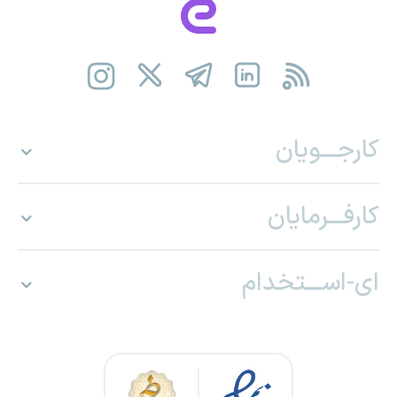
کارجـــویان
کارفـــرمایان
ای-اســـتخدام