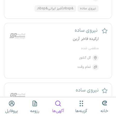
نیروی ساده
&nbsp;آشپز ایرانی&nbsp;
نیروی ساده
ارکیده فاخر آرین
منقضی شده
کل کشور
تمام وقت
نیروی ساده
ارکیده فاخر آرین
منقضی شده
خانه
گزینه‌ها
آگهی‌ها
رزومه
پروفایل