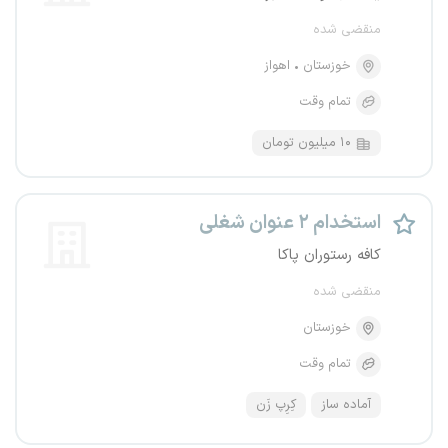
منقضی شده
خوزستان
اهواز
تمام وقت
۱۰ میلیون تومان
استخدام ۲ عنوان شغلی
کافه رستوران پاکا
منقضی شده
خوزستان
تمام وقت
آماده ساز
کِرِپ زَن