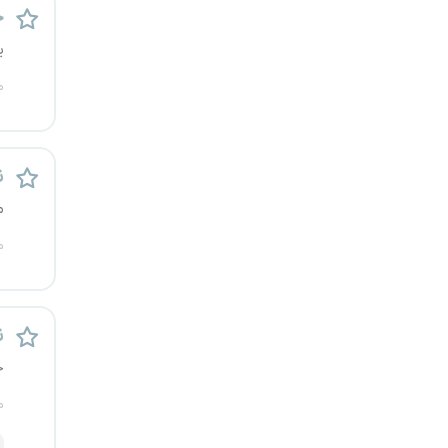
خ
ی
م
ن
م
م
ن
ج
م