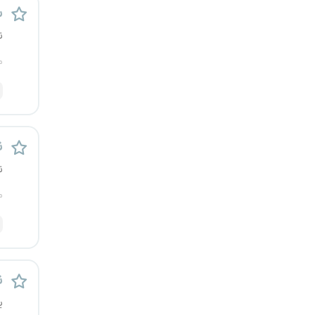
س
رشت
ن
زاهدان
م
زنجان
ساری
ن
سمنان
ن
سنندج
م
سیستان و بلوچستان
شهرکرد
ن
شیراز
ی