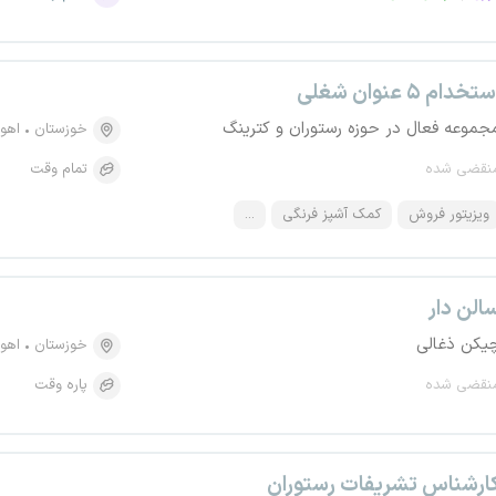
تخدام ۵ عنوان شغلی
جموعه فعال در حوزه رستوران و کترینگ
خوزستان
اهوا
نقضی شده
تمام وقت
ویزیتور فروش
کمک آشپز فرنگی
...
الن دار
یکن ذغالی
خوزستان
اهوا
نقضی شده
پاره وقت
ارشناس تشریفات رستوران