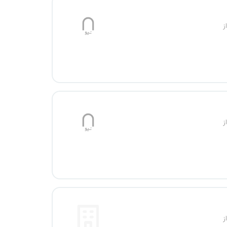
ز
ز
ز