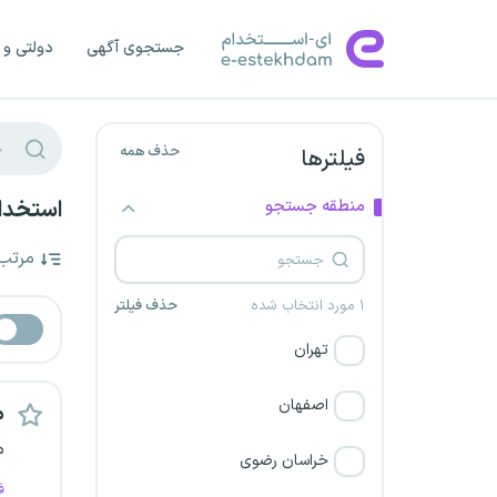
جستجوی آگهی
دولتی و 
حذف همه
فیلترها
منطقه جستجو
استخدام
مرتب
۱ مورد انتخاب شده
حذف فیلتر
تهران
اصفهان
م
م
خراسان رضوی
ف