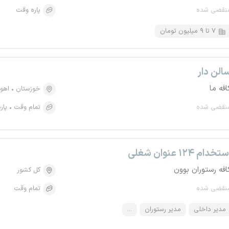
نقضی شده
پاره وقت
۷ تا ۹ میلیون تومان
الن دار
افه ما
خوزستان
اهوا
نقضی شده
تمام وقت
پار
تخدام ۱۲۴ عنوان شغلی
افه رستوران بوون
کل کشور
نقضی شده
تمام وقت
مدیر داخلی
مدیر رستوران
...