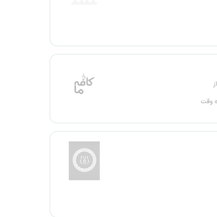
ز
ه وقت