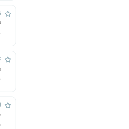
کرج
ن
کردستان
ن
م
کرمان
کرمانشاه
ک
کهگیلویه و بویراحمد
ی
گرگان
م
گلستان
اس
گیلان
م
یاسوج
م