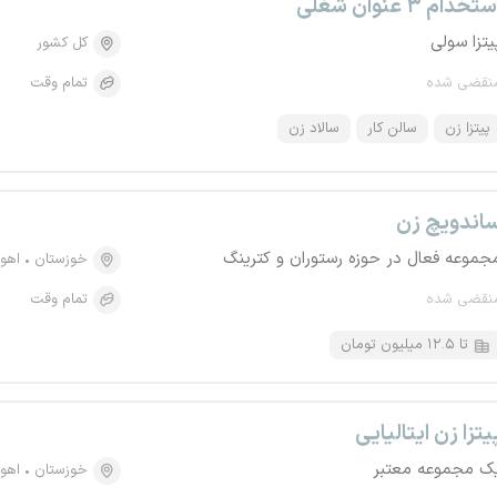
تخدام ۳ عنوان شغلی
یتزا سولی
کل کشور
نقضی شده
تمام وقت
پیتزا زن
سالن کار
سالاد زن
اندویچ زن
جموعه فعال در حوزه رستوران و کترینگ
خوزستان
اهوا
نقضی شده
تمام وقت
تا ۱۲.۵ میلیون تومان
یتزا زن ایتالیایی
ک مجموعه معتبر
خوزستان
اهوا