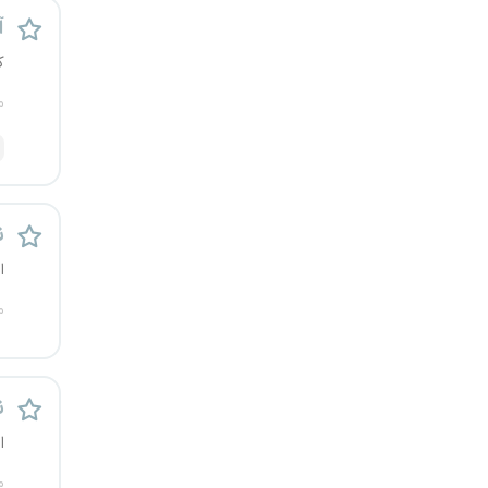
آ
کرج
ک
کردستان
م
کرمان
کرمانشاه
ن
کهگیلویه و بویراحمد
ا
گرگان
م
گلستان
ن
گیلان
ا
یاسوج
م