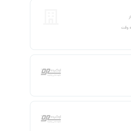
ز
ه وقت