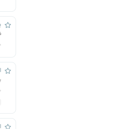
یزد
خارج از کشور
پ
ف
م
اس
ی
م
ا