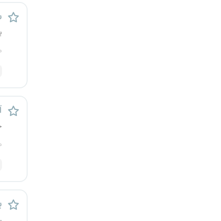
رشت
س
ی
زاهدان
م
زنجان
ساری
آ
سمنان
خ
سنندج
م
سیستان و بلوچستان
شهرکرد
پ
شیراز
ر