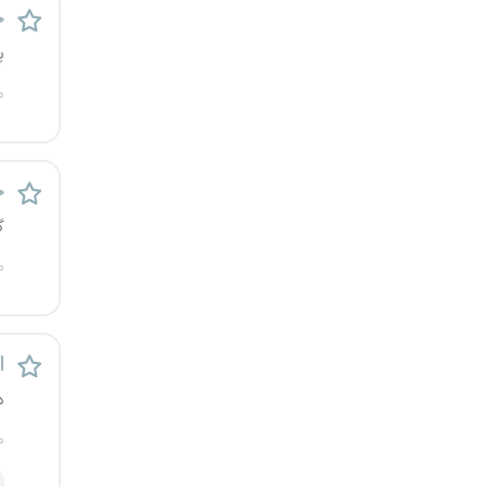
خ
قزوین
پ
قم
م
لرستان
مازندران
خ
گ
مرکزی
م
مشهد
هرمزگان
اس
د
همدان
م
چهارمحال و بختیاری