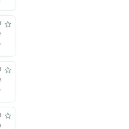
کرج
کردستان
ا
ی
کرمان
م
کرمانشاه
کهگیلویه و بویراحمد
ا
ی
گرگان
م
گلستان
گیلان
ا
یاسوج
ی