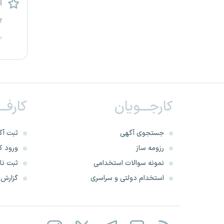
ا
قزوین
ی
قم
م
لرستان
مازندران
کارجـــویان
کارفــ
مرکزی
جستجوی آگهی
ثبت آگ
مشهد
رزومه ساز
ورود کا
هرمزگان
نمونه سوالات استخدامی
ثبت نام
استخدام دولتی و سراسری
گزارش‌ه
همدان
چهارمحال و بختیاری