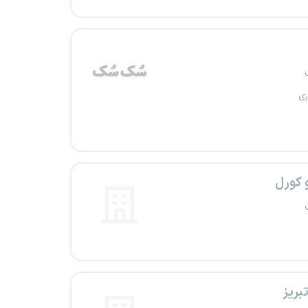
ری
 کورل
بریز