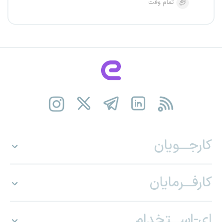
تمام وقت
کارجـــویان
کارفـــرمایان
ای-اســـتخدام