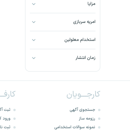
مزایا
بجنورد
بندرعباس
امریه سربازی
بوشهر
استخدام معلولین
بیرجند
زمان انتشار
تبریز
خراسان جنوبی
کارجـــویان
کارفــ
خراسان شمالی
خرم آباد
جستجوی آگهی
ثبت آگ
رزومه ساز
ورود کا
خوزستان
نمونه سوالات استخدامی
ثبت نام