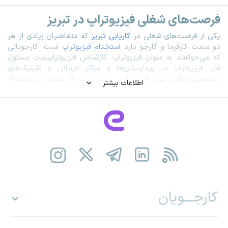
فرصت‌های شغلی فیزیوتراپ در تبریز
یکی از فرصت‌های شغلی در
کاریابی تبریز
که متقاضیان زیادی از هر
دو سمت کارفرما و کارجو دارد
استخدام فیزیوتراپ
است. کارجویانی
که می‌خواهند به عنوان فیزیوتراپ، کارشناس فیزیوتراپیست مسئول
فنی فیزیوتراپ در بیمارستان‌ها و مراکز درمانی و کلینیک‌های
تخصصی سراسر تبریز
استخدام
و مشغول به کار شوند می‌توانند از
اطلاعات بیشتر
طریق این صفحه جدیدترین آگهی‌های استخدامی را مشاهده کنند
.
برای کسب اطلاعات کامل درباره رشته دانشگاهی فیزیوتراپی، صفحه
رشته فیزیوتراپی
را ببینید. همچنین اگر قصد دارید با وظایف، محیط
کار و درآمد فیزیوتراپ آشنا شوید، صفحه شغل
فیزیوتراپ
راهنمای
کاملی در اختیار شما قرار می‌دهد.
با استفاده از
رزومه ساز
«ای-استخدام» شما می‌توانید رزومه‌ای
حرفه‌ای آماده و آن را برای کارفرمایان این حوزه ارسال و فرصت‌های
شغلی بیشتری را پیدا کنید
.
کارجـــویان