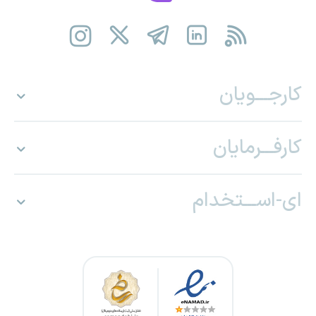
کارجـــویان
کارفـــرمایان
ای-اســـتخدام