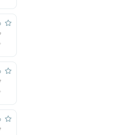
یزد
ر
خارج از کشور
ر
م
ر
ب
م
ر
ب