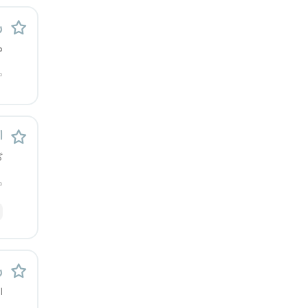
رشت
ر
م
زاهدان
م
زنجان
ساری
اس
سمنان
گ
م
سنندج
سیستان و بلوچستان
شهرکرد
ر
شیراز
ا