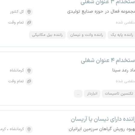
تخدام ۳ عنوان شغلی
جموعه فعال در حوزه صنایع تولیدی
کل کشور
نقضی شده
تمام وقت
راننده پایه یک
راننده وانت و نیسان
راننده بیل مکانیکی
تخدام ۴ عنوان شغلی
اد رعد سینا
کرمانشاه
نقضی شده
تمام وقت
تکنسین تاسیسات
انباردار
...
اننده دارای نیسان یا آریسان
هبود رویش گیاهان سرزمین ایرانیان
کرمانشاه
کرما