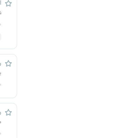
اس
کرج
ش
کردستان
م
کرمان
کرمانشاه
ر
کهگیلویه و بویراحمد
ی
م
گرگان
گلستان
ر
گیلان
م
یاسوج
م