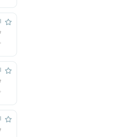
کرج
ا
کردستان
ی
کرمان
م
کرمانشاه
کهگیلویه و بویراحمد
ا
ی
گرگان
م
گلستان
گیلان
ا
ی
یاسوج