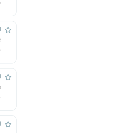
م
یزد
خارج از کشور
ا
ی
م
ا
ی
م
ا