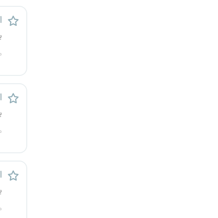
قزوین
ا
قم
ی
م
لرستان
مازندران
ا
مرکزی
ی
م
مشهد
هرمزگان
ا
همدان
ی
چهارمحال و بختیاری
م