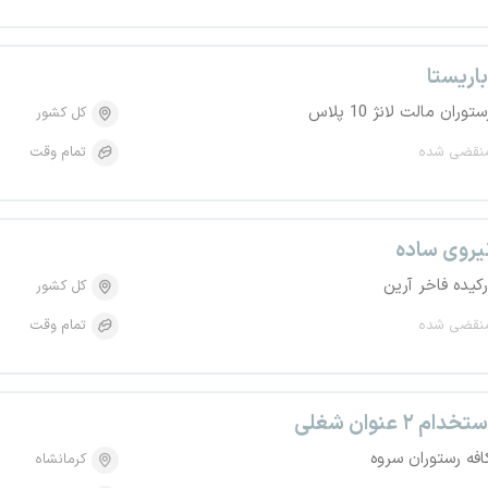
اریستا
ستوران مالت لانژ 10 پلاس
کل کشور
نقضی شده
تمام وقت
یروی ساده
رکیده فاخر آرین
کل کشور
نقضی شده
تمام وقت
تخدام ۲ عنوان شغلی
افه رستوران سروه
کرمانشاه