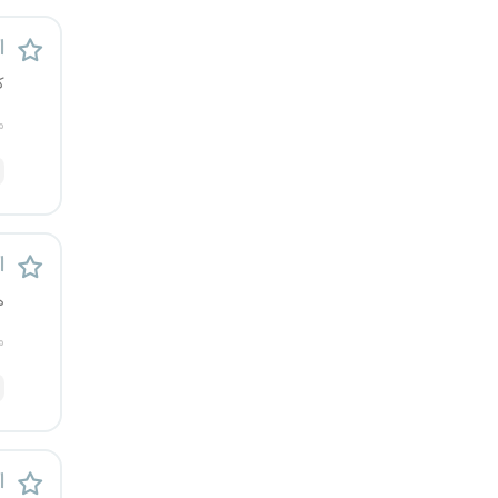
اس
ک
م
اس
ه
م
اس