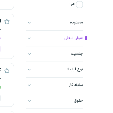
البرز
فارس
اس
محدوده
ه
آذربایجان شرقی
عنوان شغلی
ف
آذربایجان غربی
جنسیت
اراک
اردبیل
نوع قرارداد
ک
ج
ارومیه
سابقه کار
ا
اهواز
حقوق
ایلام