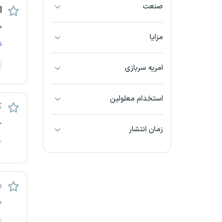
صنعت
اس
بجنورد
ه
بندرعباس
مزایا
ف
بوشهر
امریه سربازی
بیرجند
استخدام معلولین
ک
تبریز
خ
زمان انتشار
خراسان جنوبی
م
خراسان شمالی
خرم آباد
ب
ه
خوزستان
م