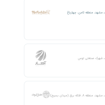
مشهد، منطقه ثامن، چهارباغ
شهرک صنعتی توس
مشهد، منطقه ۸، فلکه برق (میدان بسیج)