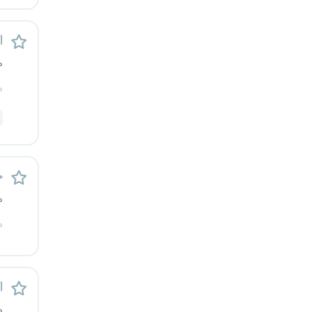
قزوین
اس
قم
ه
لرستان
م
مازندران
مرکزی
خ
مشهد
ه
هرمزگان
م
همدان
اس
چهارمحال و بختیاری
ه