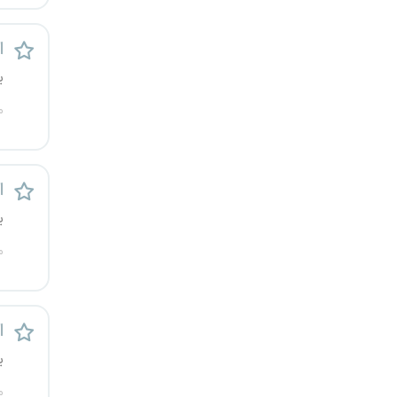
کرج
ا
کردستان
ی
کرمان
م
کرمانشاه
ا
کهگیلویه و بویراحمد
ی
گرگان
م
گلستان
ا
گیلان
ی
یاسوج
م