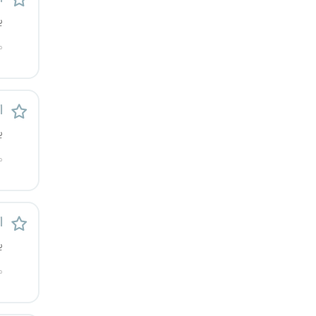
رشت
ی
م
زاهدان
زنجان
ا
ساری
ی
سمنان
م
سنندج
ا
سیستان و بلوچستان
ی
شهرکرد
م
شیراز