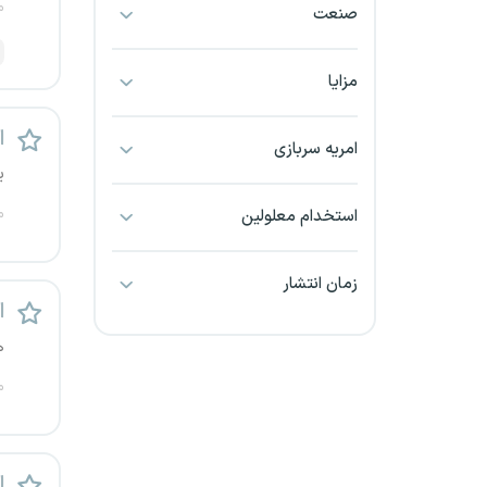
م
صنعت
بجنورد
بندرعباس
مزایا
بوشهر
ا
امریه سربازی
ی
بیرجند
م
استخدام معلولین
تبریز
زمان انتشار
خراسان جنوبی
ا
ه
خراسان شمالی
م
خرم آباد
خوزستان
ا