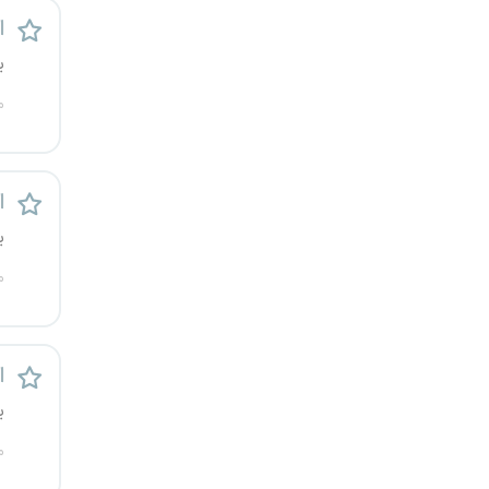
قزوین
ا
ی
قم
م
لرستان
مازندران
ا
ی
مرکزی
م
مشهد
هرمزگان
ا
همدان
ی
م
چهارمحال و بختیاری