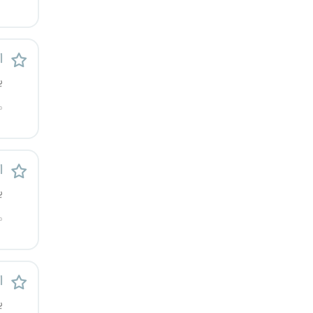
یزد
خارج از کشور
ا
ی
م
ا
ی
م
ا
ی