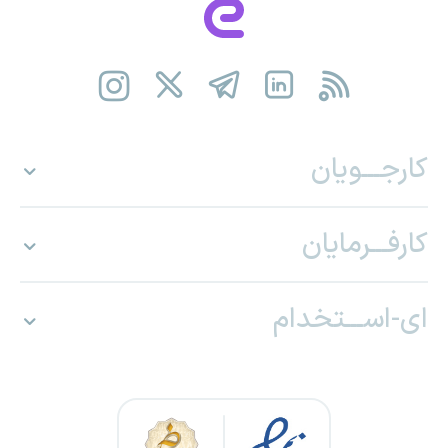
کارجـــویان
کارفـــرمایان
ای-اســـتخدام