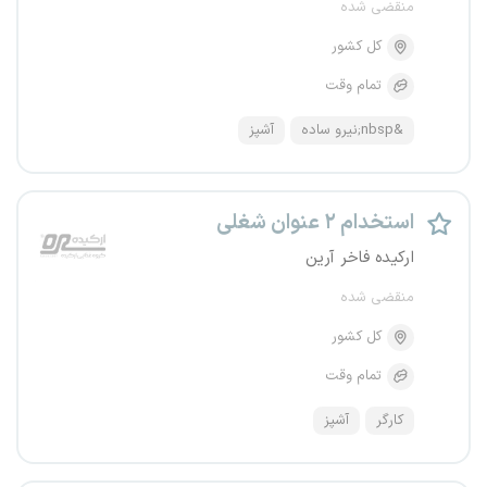
منقضی شده
کل کشور
تمام وقت
&nbsp;نیرو ساده
آشپز
استخدام ۲ عنوان شغلی
ارکیده فاخر آرین
منقضی شده
کل کشور
تمام وقت
کارگر
آشپز