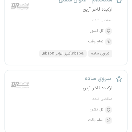
استخدام ۲ عنوان شغلی
ارکیده فاخر آرین
منقضی شده
کل کشور
تمام وقت
نیروی ساده
&nbsp;آشپز ایرانی&nbsp;
نیروی ساده
ارکیده فاخر آرین
منقضی شده
کل کشور
تمام وقت