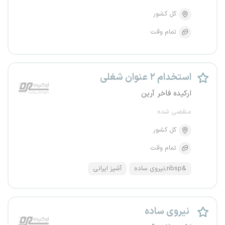
کل کشور
تمام وقت
استخدام ۲ عنوان شغلی
ارکیده فاخر آرین
منقضی شده
کل کشور
تمام وقت
&nbsp;نیروی ساده
آشپز ایرانی
نیروی ساده