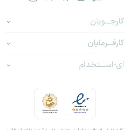
کارجـــویان
کارفـــرمایان
ای-اســـتخدام