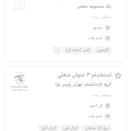
یک مجموعه معتبر
منقضی شده
بوشهر
تمام وقت
گارسون
آشپز (تخته کار)
...
استخدام ۳ عنوان شغلی
گروه کارخانجات تهران پلیمر یارا
منقضی شده
کل کشور
تمام وقت
برق کار صنعتی
کارگر فنی
کارگر انبار