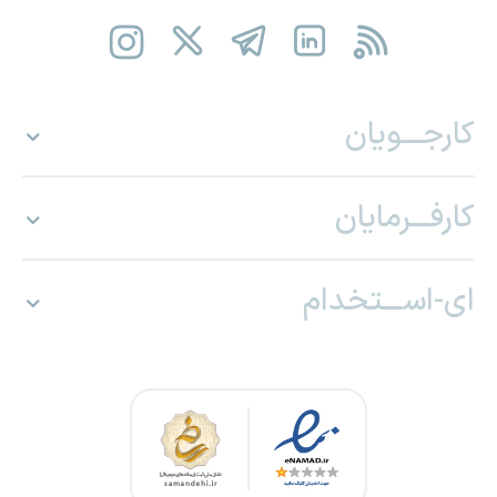
کارجـــویان
کارفـــرمایان
ای-اســـتخدام