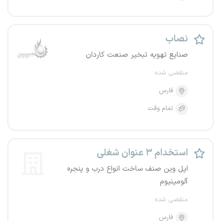
نصاب
صنایع تهویه تبخیر صنعت کاردان
منقضی شده
فارس
تمام وقت
استخدام ۳ عنوان شغلی
اپل وین صنف ساخت انواع درب و پنجره
آلومینیوم
منقضی شده
فارس