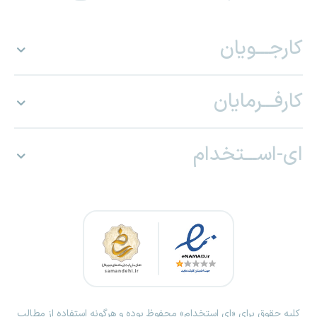
کارجـــویان
کارفـــرمایان
ای-اســـتخدام
کلیه حقوق برای «ای استخدام» محفوظ بوده و هرگونه استفاده از مطالب