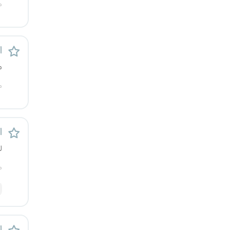
م
کرج
کردستان
ا
کرمان
م
م
کرمانشاه
کهگیلویه و بویراحمد
ا
گرگان
ل
گلستان
م
گیلان
یاسوج