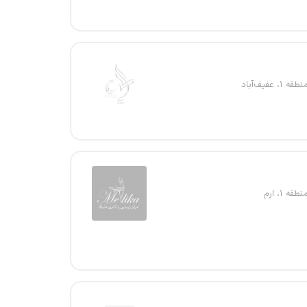
۱، عفیف‌آباد
قه ۱، ارم