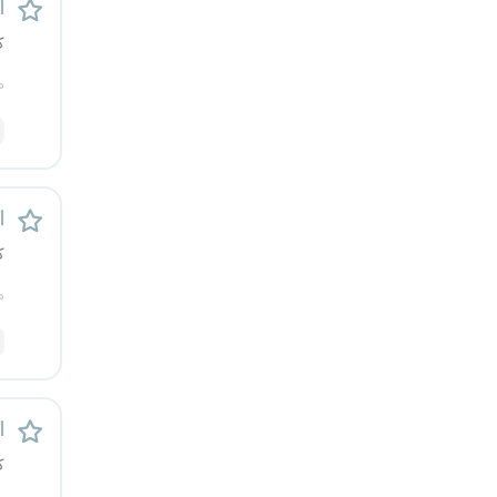
ا
قزوین
ک
قم
م
لرستان
مازندران
ا
مرکزی
ک
م
مشهد
هرمزگان
همدان
ا
ک
چهارمحال و بختیاری