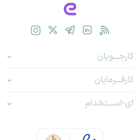
کارجـــویان
کارفـــرمایان
ای-اســـتخدام