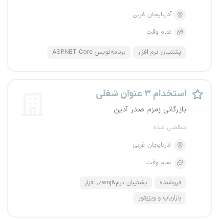
آذربایجان غربی
تمام وقت
پشتیبان نرم افزار
برنامه‌نویس ASP.NET Core
استخدام ۳ عنوان شغلی
بازرگانی زمزم صدر آذین
منقضی شده
آذربایجان غربی
تمام وقت
فروشنده
پشتیبان نرم&zwnj; افزار
بازاریاب و ویزیتور