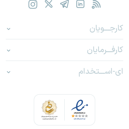
کارجـــویان
کارفـــرمایان
ای-اســـتخدام