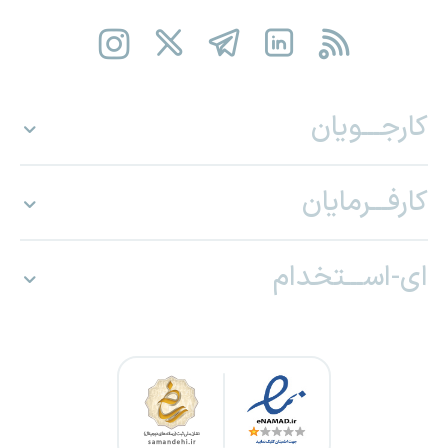
کارجـــویان
کارفـــرمایان
ای-اســـتخدام