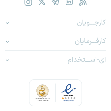
کارجـــویان
کارفـــرمایان
ای-اســـتخدام