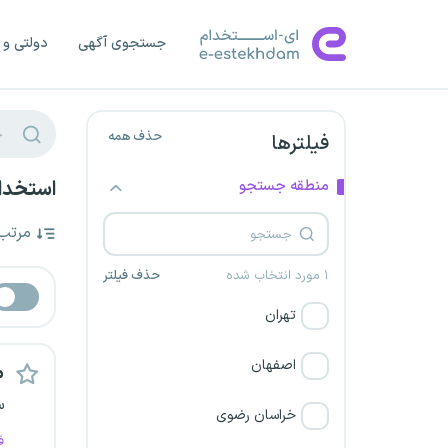
جستجوی آگهی
دولتی و 
حذف همه
فیلترها
منطقه جستجو
استخدام
مرتب
۱ مورد انتخاب شده
حذف فیلتر
تهران
اصفهان
م
س
خراسان رضوی
ف