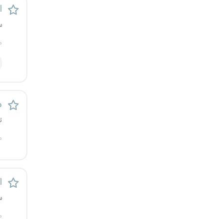
اس
رشت
س
زاهدان
م
زنجان
ساری
م
سمنان
ت
سنندج
م
سیستان و بلوچستان
اس
شهرکرد
س
شیراز
م