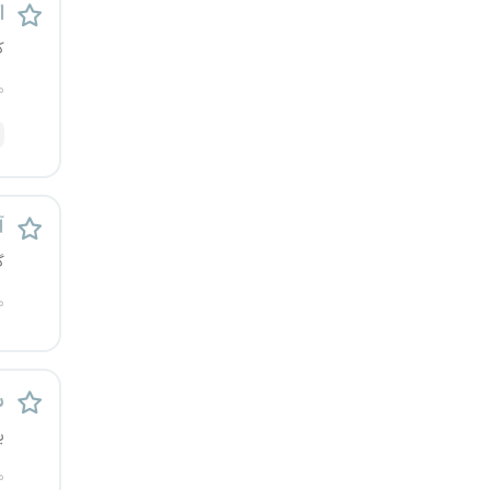
اس
یزد
ک
خارج از کشور
م
آ
گ
م
س
ی
م