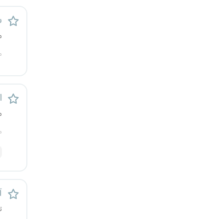
قزوین
س
قم
م
م
لرستان
مازندران
اس
مرکزی
م
م
مشهد
هرمزگان
همدان
آ
چهارمحال و بختیاری
ت