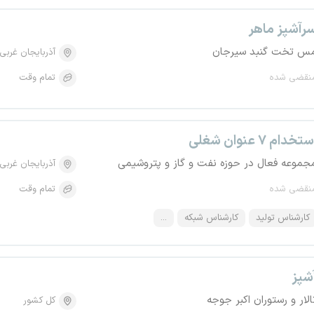
رآشپز ماهر
س تخت گنبد سیرجان
آذربایجان غربی
نقضی شده
تمام وقت
تخدام ۷ عنوان شغلی
جموعه فعال در حوزه نفت و گاز و پتروشیمی
آذربایجان غربی
نقضی شده
تمام وقت
کارشناس تولید
کارشناس شبکه
...
شپز
الار و رستوران اکبر جوجه
کل کشور