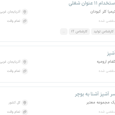
تخدام ۱۱ عنوان شغلی
یمیا کلر کبودان
آذربایجان غربی
نقضی شده
تمام وقت
کارشناس تولید
کارشناس IT
...
شپز
لفام ارومیه
آذربایجان غربی
نقضی شده
تمام وقت
ر آشپز آشنا به بوچر
ک مجموعه معتبر
کل کشور
نقضی شده
تمام وقت