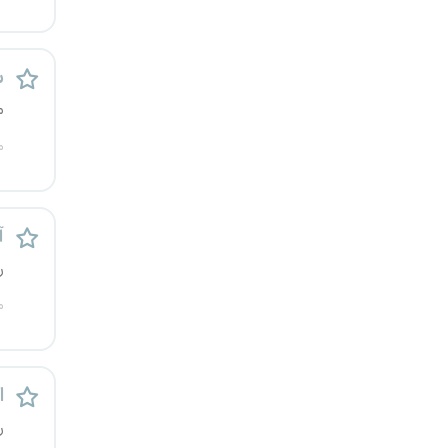
س
م
م
آ
ر
م
اس
ر