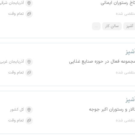
اخ رستوران ایمانی
آذربایجان شرقی
نقضی شده
تمام وقت
آشپز
سالن کار
...
شپز
جموعه فعال در حوزه صنایع غذایی
آذربایجان غربی
نقضی شده
تمام وقت
شپز
الار و رستوران اکبر جوجه
کل کشور
نقضی شده
تمام وقت