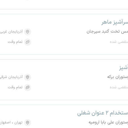
رآشپز ماهر
س تخت گنبد سیرجان
آذربایجان غربی
نقضی شده
تمام وقت
شپز
ستوران برکه
آذربایجان شرقی
نقضی شده
تمام وقت
تخدام ۲ عنوان شغلی
ستوران علی بابا ارومیه
تهران
اصفهان