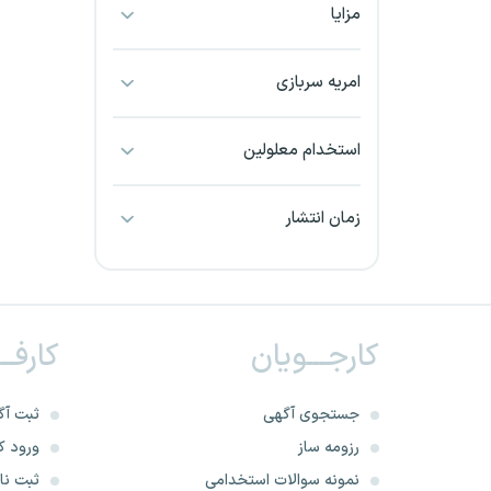
مزایا
بجنورد
بندرعباس
امریه سربازی
بوشهر
استخدام معلولین
بیرجند
زمان انتشار
تبریز
خراسان جنوبی
کارجـــویان
کارفــ
خراسان شمالی
خرم آباد
جستجوی آگهی
ثبت آگ
رزومه ساز
ورود کا
خوزستان
نمونه سوالات استخدامی
ثبت نام