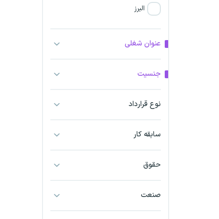
البرز
فارس
عنوان شغلی
آذربایجان شرقی
جنسیت
آذربایجان غربی
نوع قرارداد
اراک
اردبیل
سابقه کار
ارومیه
حقوق
اهواز
صنعت
ایلام