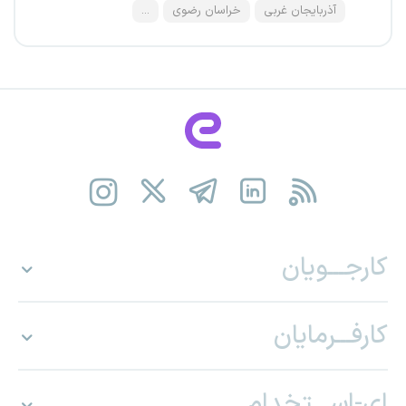
آذربایجان غربی
خراسان رضوی
...
کارجـــویان
کارفـــرمایان
ای-اســـتخدام