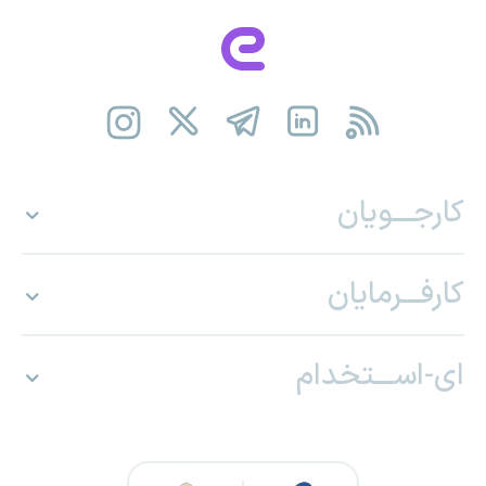
کارجـــویان
کارفـــرمایان
ای-اســـتخدام