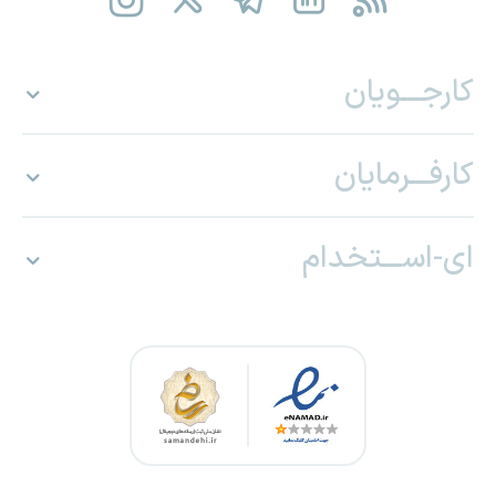
کارجـــویان
کارفـــرمایان
ای-اســـتخدام