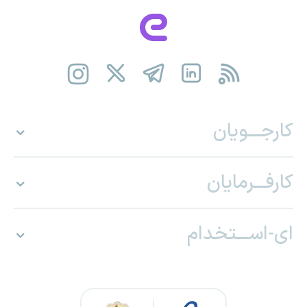
کارجـــویان
کارفـــرمایان
ای-اســـتخدام