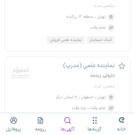
منقضی شده
تهران
منطقه ۳، زرگنده
تمام وقت
کمک حسابدار
نماینده علمی فروش
نماینده علمی (مدرپ)
داروئی زردبند
منقضی شده
تهران
اصفهان
۹ استان دیگر
تمام وقت
پاره وقت
خانه
گزینه‌ها
آگهی‌ها
رزومه
پروفایل