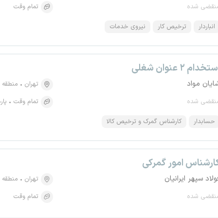
نقضی شده
تمام وقت
انباردار
ترخیص کار
نیروی خدمات
تخدام ۲ عنوان شغلی
ایان مواد
تهران
منطقه ۴، شمس آباد
نقضی شده
تمام وقت
پار
حسابدار
کارشناس گمرک و ترخیص کالا
ارشناس امور گمرکی
ولاد سپهر ایرانیان
تهران
منطقه ۹، دکتر هوشیار
نقضی شده
تمام وقت