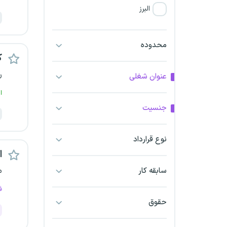
البرز
فارس
محدوده
ک
آذربایجان شرقی
ر
عنوان شغلی
آذربایجان غربی
ا
جنسیت
اراک
اردبیل
نوع قرارداد
اس
ارومیه
سابقه کار
م
اهواز
ف
حقوق
ایلام