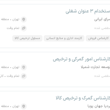
تخدام ۳ عنوان شغلی
رای ایرانی
تهران
منطقه ۱۵، اسلام آباد- والفجر
نقضی شده
تمام وقت
کارشناس فروش
کارمند اداری و منابع انسانی
مسئول ترخیص کالا
ارشناس امور گمرکی و ترخیص
وسعه تجارت شمیلا
تهران
منطقه ۲، توحید
نقضی شده
تمام وقت
کار
ارشناس گمرک و ترخیص کالا
ردیا جهان پویا
تهران
منطقه ۳، دروس