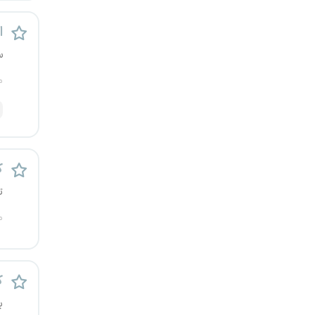
یزد
اس
خارج از کشور
س
م
ک
ت
م
ک
ب