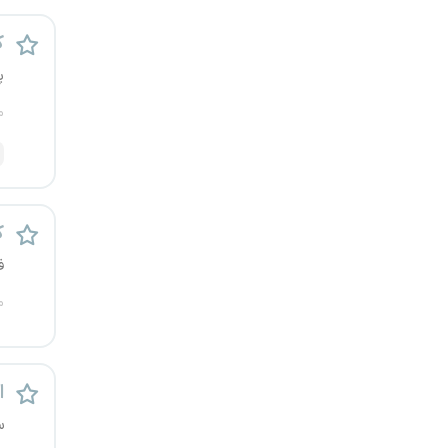
قزوین
ک
قم
پ
م
لرستان
مازندران
مرکزی
ک
ف
مشهد
م
هرمزگان
همدان
اس
چهارمحال و بختیاری
س