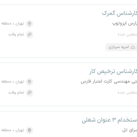
ارشناس گمرک
ارس ایزوتوپ
تهران
منطقه ۶، امیرآباد
نقضی شده
تمام وقت
امریه سربازی
ارشناس ترخیص کار
نی مهندسی کارت اعتبار فارس
تهران
منطقه ۳، ونک
نقضی شده
تمام وقت
تخدام ۳ عنوان شغلی
رای تل
تهران
منطقه ۱۵، اسلام آباد- والفجر