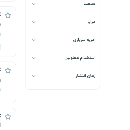
صنعت
بجنورد
ک
بندرعباس
مزایا
ت
بوشهر
ا
امریه سربازی
بیرجند
استخدام معلولین
تبریز
ک
زمان انتشار
خراسان جنوبی
ر
ا
خراسان شمالی
خرم آباد
ک
خوزستان
گ