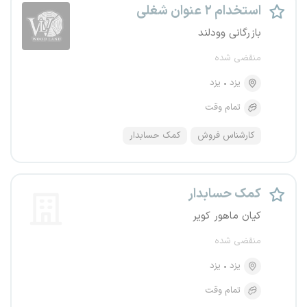
استخدام ۲ عنوان شغلی
بازرگانی وودلند
منقضی شده
یزد
یزد
تمام وقت
کارشناس فروش
کمک حسابدار
کمک حسابدار
کیان ماهور کویر
منقضی شده
یزد
یزد
تمام وقت