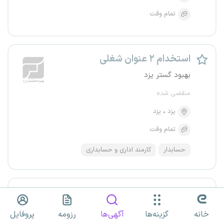
تمام وقت
استخدام ۲ عنوان شغلی
بهبود گستر یزد
منقضی شده
یزد
یزد
تمام وقت
حسابدار
کارمند اداری و حسابداری
کارمند مالی
آلما تجارت ویرا
خانه
گزینه‌ها
آگهی‌ها
رزومه
پروفایل