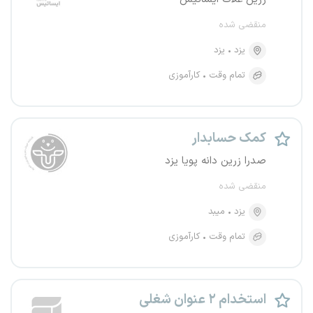
منقضی شده
یزد
یزد
تمام وقت
کارآموزی
کمک حسابدار
صدرا زرین دانه پویا یزد
منقضی شده
یزد
میبد
تمام وقت
کارآموزی
استخدام ۲ عنوان شغلی