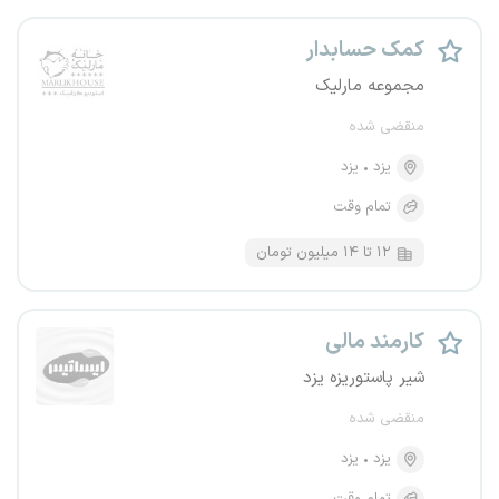
کمک حسابدار
مجموعه مارلیک
منقضی شده
یزد
یزد
تمام وقت
۱۲ تا ۱۴ میلیون تومان
کارمند مالی
شیر پاستوریزه یزد
منقضی شده
یزد
یزد