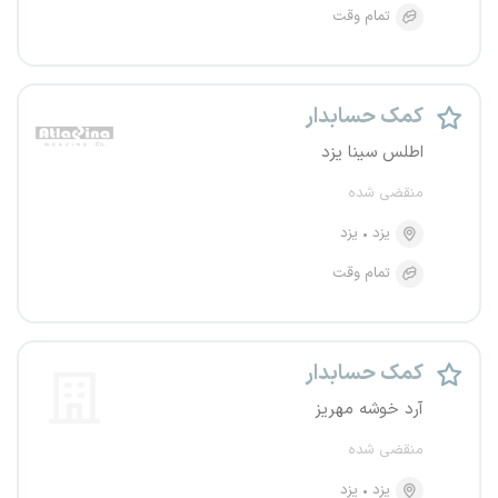
تمام وقت
کمک حسابدار
اطلس سینا یزد
منقضی شده
یزد
یزد
تمام وقت
کمک حسابدار
آرد خوشه مهریز
منقضی شده
یزد
یزد