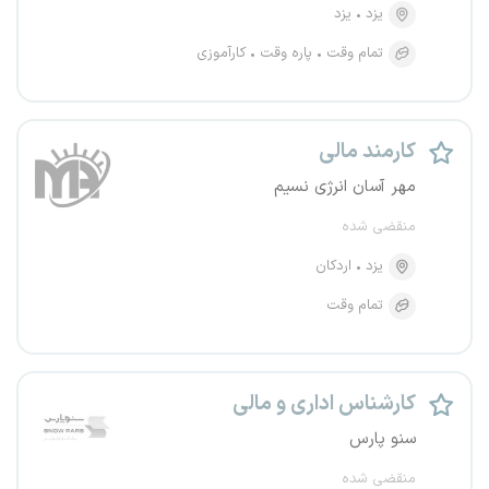
یزد
یزد
تمام وقت
پاره وقت
کارآموزی
کارمند مالی
مهر آسان انرژی نسیم
منقضی شده
یزد
اردکان
تمام وقت
کارشناس اداری و مالی
سنو پارس
منقضی شده