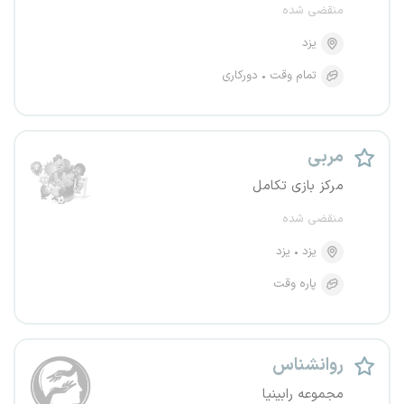
منقضی شده
یزد
تمام وقت
دورکاری
مربی
مرکز بازی تکامل
منقضی شده
یزد
یزد
پاره وقت
روانشناس
مجموعه رابینیا