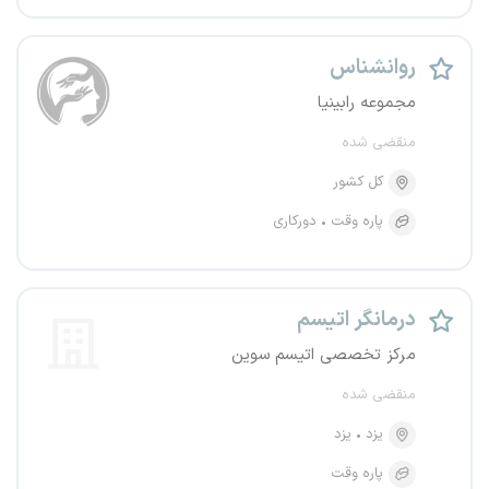
روانشناس
مجموعه رابینیا
منقضی شده
کل کشور
پاره وقت
دورکاری
درمانگر اتیسم
مرکز تخصصی اتیسم سوین
منقضی شده
یزد
یزد
پاره وقت