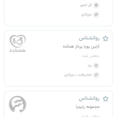
کل کشور
دورکاری
روانشناس
آرتین پویا پرداز همکده
منقضی شده
یزد
تمام وقت
دورکاری
روانشناس
مجموعه رابینیا
منقضی شده