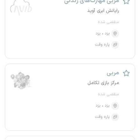
مربی مهارت‌های زندگی
رایانش ابری آوید
منقضی شده
یزد
یزد
پاره وقت
مربی
مرکز بازی تکامل
منقضی شده
یزد
یزد
پاره وقت