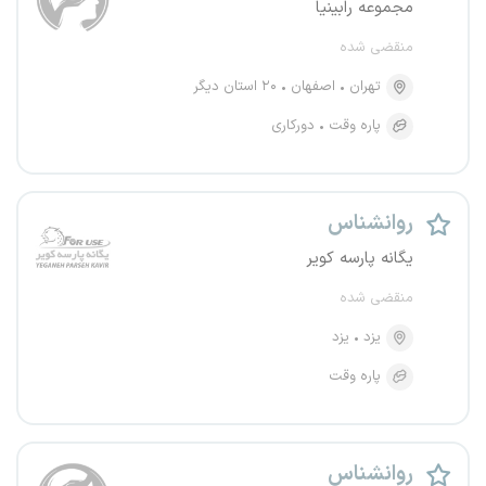
مجموعه رابینیا
منقضی شده
تهران
اصفهان
۲۰ استان دیگر
پاره وقت
دورکاری
روانشناس
یگانه پارسه کویر
منقضی شده
یزد
یزد
پاره وقت
روانشناس