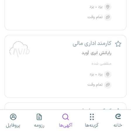
یزد
یزد
تمام وقت
کارمند اداری مالی
رایانش ابری آوید
منقضی شده
یزد
یزد
تمام وقت
کمک حسابدار
کابینت و دکوراسیون صدرا
خانه
گزینه‌ها
آگهی‌ها
رزومه
پروفایل