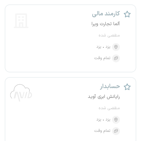
کارمند مالی
آلما تجارت ویرا
منقضی شده
یزد
یزد
تمام وقت
حسابدار
رایانش ابری آوید
منقضی شده
یزد
یزد
تمام وقت