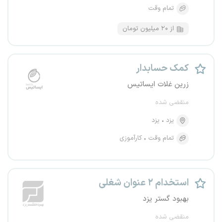
تمام وقت
از ۲۰ میلیون تومان
کمک حسابدار
زرین غلات ایساتیس
منقضی شده
یزد
یزد
تمام وقت
کارآموزی
استخدام ۲ عنوان شغلی
بهبود گستر یزد
منقضی شده