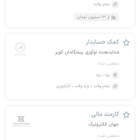
تمام وقت
از ۱۳ میلیون تومان
کمک حسابدار
شتابدهنده نوآوری پیشگامان کویر
منقضی شده
یزد
یزد
تمام وقت
پاره وقت
کارآموزی
کارمند مالی
جهان الکترونیک
منقضی شده