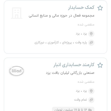
کمک حسابدار
مجموعه فعال در حوزه مالی و منابع انسانی
منقضی شده
یزد
یزد
پاره وقت
پروژه‌ای
کارآموزی
دورکاری
کارمند حسابداری انبار
صنعتی بازرگانی لیلیان بافت یزد
منقضی شده
یزد
یزد
تمام وقت
۱۶ تا ۱۷.۵ میلیون تومان