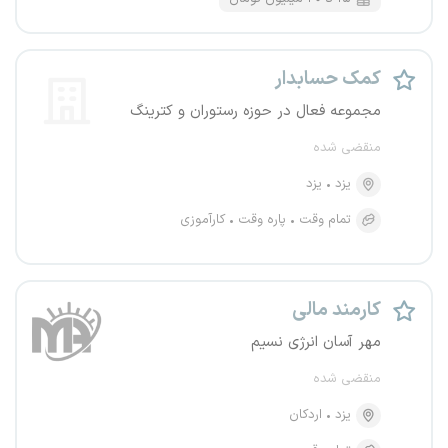
کمک حسابدار
مجموعه فعال در حوزه رستوران و کترینگ
منقضی شده
یزد
یزد
تمام وقت
پاره وقت
کارآموزی
کارمند مالی
مهر آسان انرژی نسیم
منقضی شده
یزد
اردکان