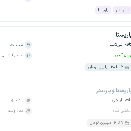
سالن دار
باریستا
اریستا
افه خورشید
یزد
یزد
رسال آسان
تمام وقت
پار
۱۲ تا ۲۰ میلیون تومان
اریستا و بارتندر
افه نارنجی
یزد
یزد
نقضی شده
تمام وقت
۷ تا ۱۴ میلیون تومان