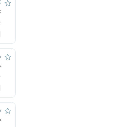
ک
یزد
ک
خارج از کشور
م
ب
ه
م
ب
م