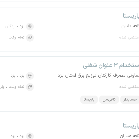
اریستا
افه دایان
یزد
اردکان
نقضی شده
تمام وقت
تخدام ۳ عنوان شغلی
عاونی مصرف کارکنان توزیع برق استان یزد
یزد
یزد
نقضی شده
تمام وقت
پار
حسابدار
کافی‌من
باریستا
اریستا
افه عیاران
یزد
یزد