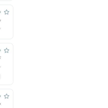
قزوین
ب
قم
ر
م
لرستان
مازندران
ب
مرکزی
ک
مشهد
م
هرمزگان
همدان
ب
چهارمحال و بختیاری
م