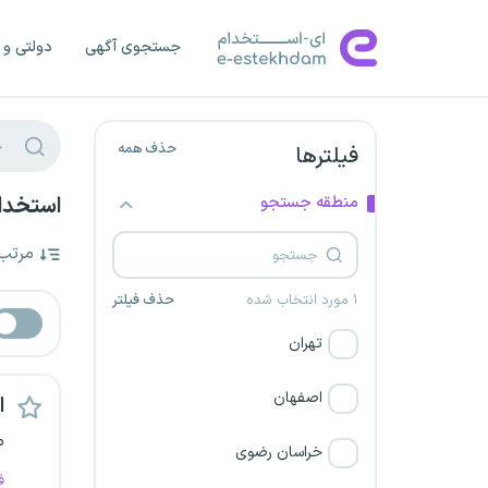
جستجوی آگهی
دولتی و 
حذف همه
فیلترها
منطقه جستجو
استخدام
مرتب
۱ مورد انتخاب شده
حذف فیلتر
تهران
اصفهان
اس
م
خراسان رضوی
ف