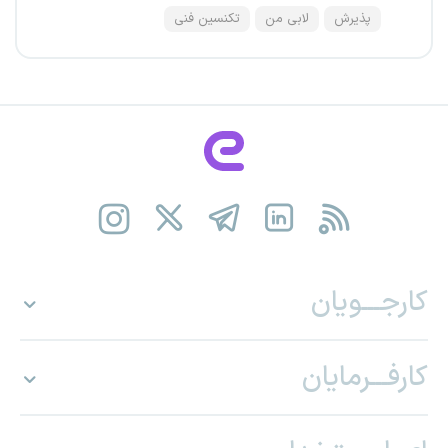
پذیرش
لابی من
تکنسین فنی
کارجـــویان
کارفـــرمایان