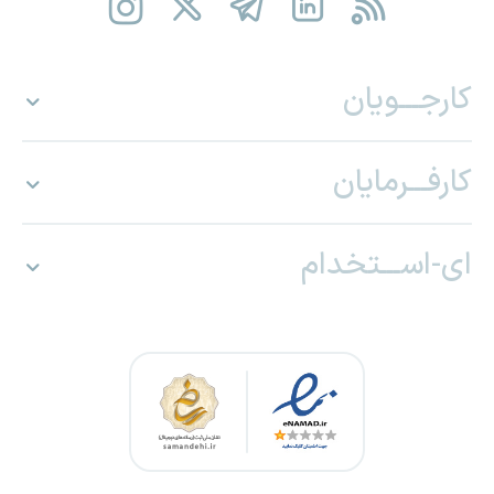
کارجـــویان
کارفـــرمایان
ای-اســـتخدام